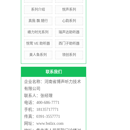
系列介绍
悦声系列
真我·飘 随行
心韵系列
峰力时光系列
瑞声达助听器
悦莺 VE 助听器
西门子助听器
美人鱼系列
领创系列
联系我们
企业名称：河南省博声听力技术
有限公司
联系人：张经理
电话：400-686-7771
手机：18135717771
传真：0391-3557771
网址：www.bstlzx.com