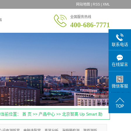
网站地图
|
RSS
|
XML
全国服务热线
声
400-686-7771
联系电话
在线留言
微信客服
的当前位置：
首 页
>>
产品中心
>>
北京智高 Up Smart 助
听器
心设有测听室、电脑选配室，真耳分析，海特箱检测，游戏测听，