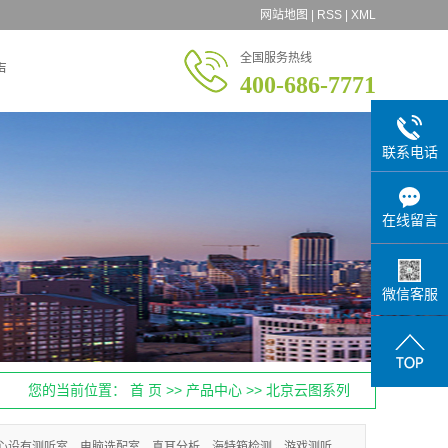
网站地图
|
RSS
|
XML
全国服务热线
声
400-686-7771
联系电话
在线留言
微信客服
您的当前位置：
首 页
>>
产品中心
>>
北京云图系列
心设有测听室、电脑选配室，真耳分析，海特箱检测，游戏测听，