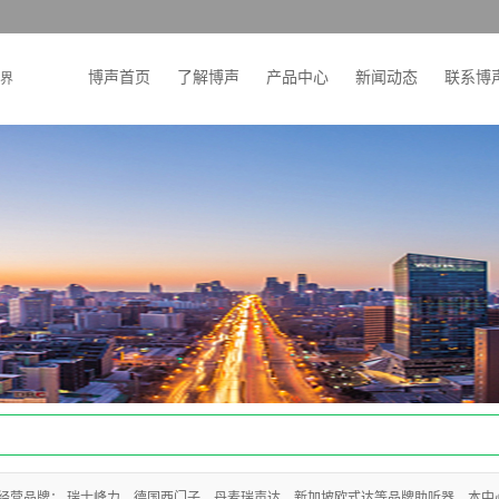
博声首页
了解博声
产品中心
新闻动态
联系博
界
经营品牌： 瑞士峰力，德国西门子，丹麦瑞声达，新加坡欧式达等品牌助听器。本中