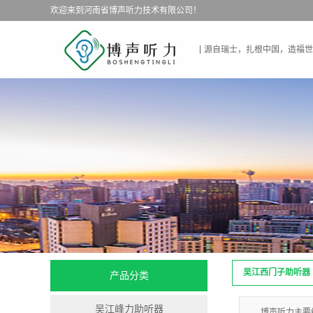
欢迎来到河南省博声听力技术有限公司！
源自瑞士，扎根中国，造福世
吴江西门子助听器
产品分类
吴江峰力助听器
博声听力主要