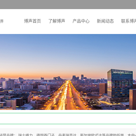
博声首页
了解博声
产品中心
新闻动态
联系博
界
经营品牌： 瑞士峰力，德国西门子，丹麦瑞声达，新加坡欧式达等品牌助听器。本中