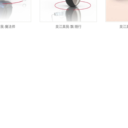
我·魔法师
吴江真我·飘 随行
吴江真