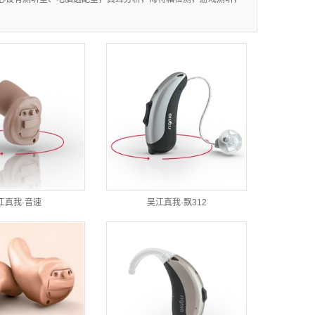
江真我·音速
吴江真我·飘312