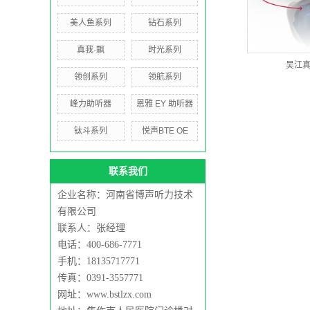
美人鱼系列
钻石系列
真我·飘
时光系列
吴江真
领创系列
领航系列
峰力助听器
恩雅 EY 助听器
钛斗系列
悦声BTE OE
联系我们
企业名称：河南省博声听力技术
有限公司
联系人：张经理
电话：400-686-7771
手机：18135717771
传真：0391-3557771
网址：www.bstlzx.com