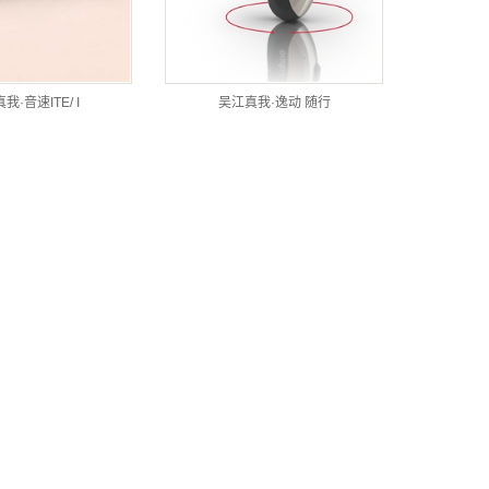
我·音速ITE/ I
吴江真我·逸动 随行