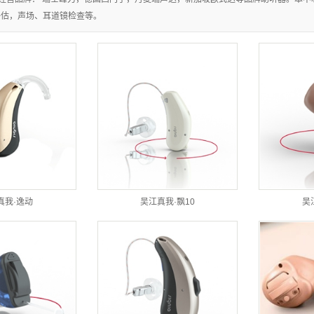
评估，声场、耳道镜检查等。
真我·逸动
吴江真我·飘10
吴